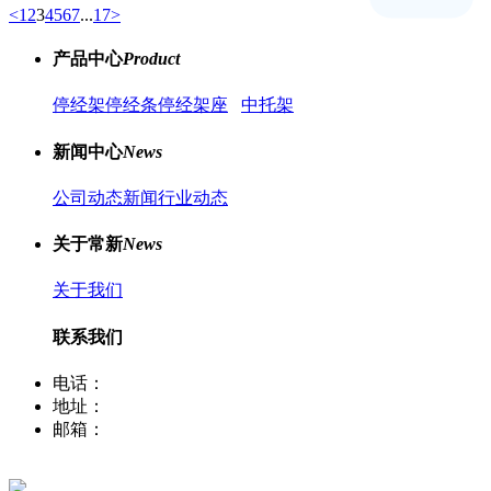
<
1
2
3
4
5
6
7
...
17
>
产品中心
Product
停经架
停经条
停经架座
中托架
新闻中心
News
公司动态新闻
行业动态
关于常新
News
关于我们
联系我们
电话：
400-8066-331
地址：
江苏省常熟市董浜镇华烨大道39号
邮箱：
sale12@cscx88.com