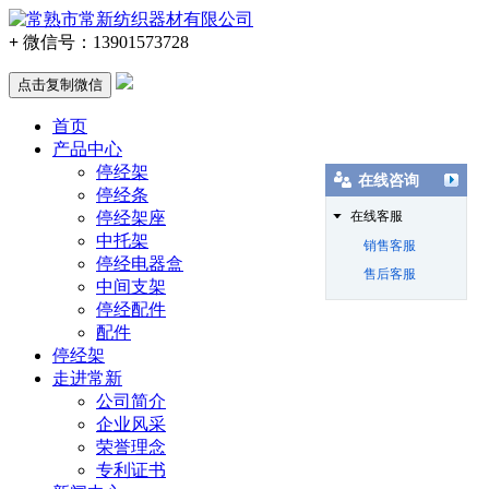
+
微信号：
13901573728
点击复制微信
首页
产品中心
停经架
在线咨询
停经条
停经架座
在线客服
中托架
销售客服
停经电器盒
售后客服
中间支架
停经配件
配件
停经架
走进常新
公司简介
企业风采
荣誉理念
专利证书