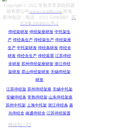
Copyright © 2022 常熟市常新纺织器
材有限公司
www.cscx88.com
所有
咨询电话：电话：0512-52685883
苏
ICP备19046031号-1
停经架研发
停经架座研发
中托架生
产
停经条生产
停经架生产
停经架座
生产
中托架研发
停经条研发
停经盒
研发
停经盒生产
停经装置
江苏停经
盒研发
苏州停经架座研发
浙江停经
架研发
昆山停经架研发
无锡停经架
研发
江苏停经架
苏州停经架座
无锡中托架
安徽停经条
常熟停经架
山东停经架座
苏州中托架
上海中托架
浙江停经条
嘉
兴停经盒
南通停经盒
江苏停经装置
微信扫一扫