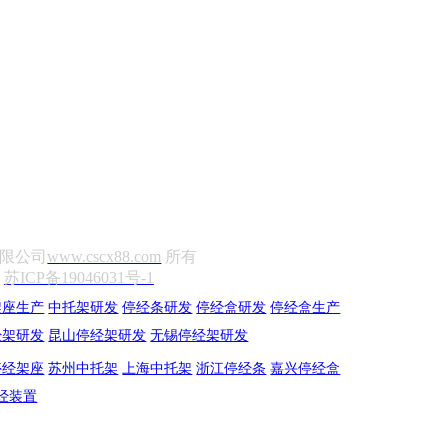
材有限公司
www.cscx88.com
所有
3
苏ICP备19046031号-1
架座生产
中托架研发
停经条研发
停经盒研发
停经盒生产
经架研发
昆山停经架研发
无锡停经架研发
停经架座
苏州中托架
上海中托架
浙江停经条
嘉兴停经盒
经装置