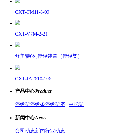
CXT-TM11-8-09
CXT-V7M-2-21
舒美特6列停经装置（停经架）
CXT-JAT610-106
产品中心
Product
停经架
停经条
停经架座
中托架
新闻中心
News
公司动态新闻
行业动态