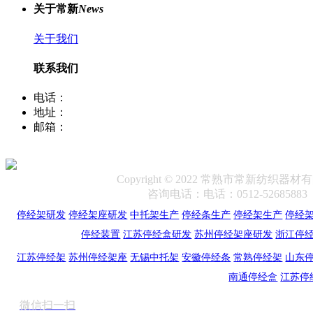
关于常新
News
关于我们
联系我们
电话：
400-8066-331
地址：
江苏省常熟市董浜镇华烨大道39号
邮箱：
sale12@cscx88.com
Copyright © 2022 常熟市常新纺织器
咨询电话：电话：0512-5268588
停经架研发
停经架座研发
中托架生产
停经条生产
停经架生产
停经
停经装置
江苏停经盒研发
苏州停经架座研发
浙江停
江苏停经架
苏州停经架座
无锡中托架
安徽停经条
常熟停经架
山东
南通停经盒
江苏停
微信扫一扫