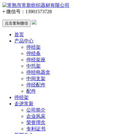
+
微信号：
13901573728
点击复制微信
首页
产品中心
停经架
停经条
停经架座
中托架
停经电器盒
中间支架
停经配件
配件
停经架
走进常新
公司简介
企业风采
荣誉理念
专利证书