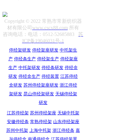
Copyright © 2022 常熟市常新纺织器
材有限公司
www.cscx88.com
所有
咨询电话：电话：0512-52685883
苏
ICP备19046031号-1
停经架研发
停经架座研发
中托架生
产
停经条生产
停经架生产
停经架座
生产
中托架研发
停经条研发
停经盒
研发
停经盒生产
停经装置
江苏停经
盒研发
苏州停经架座研发
浙江停经
架研发
昆山停经架研发
无锡停经架
研发
江苏停经架
苏州停经架座
无锡中托架
安徽停经条
常熟停经架
山东停经架座
苏州中托架
上海中托架
浙江停经条
嘉
兴停经盒
南通停经盒
江苏停经装置