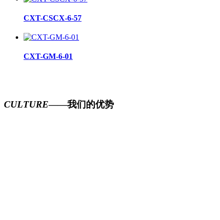
CXT-CSCX-6-57
CXT-GM-6-01
CULTURE
——我们的优势
01.公司实施科技兴企战略，兼收并蓄，使产品以”精、
新、特、优”在同行中独
树一帜;
02.公司聚集了一批行业的人才及精良的技术，负责产
品的研发、检测;
03.
目前公司的总体技术实力达到了国内同行上层水
平，具备了宽系列、高精尖
多层次的设计开发能力。