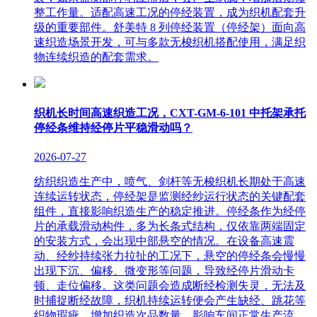
整工作量。适配高速工况的停经装置，成为织机配套升
级的重要部件。舒美特 8 列停经装置（停经架）面向高
速织造场景开发，可与多款无梭织机搭配使用，满足织
物连续织造的配套需求。
织机长时间高速织造工况，CXT-GM-6-101 中托架承托
停经条维持经停片平稳滑动吗？
2026-07-27
纺织织造生产中，喷气、剑杆等无梭织机长期处于高速
连续运转状态，停经架是监测经纱运行状态的关键配套
组件，直接影响织造生产的稳定推进。停经条作为经停
片的承载滑动构件，多为长条式结构，仅依靠两端固定
的安装方式，会出现中部悬空的情况。在设备高速震
动、经纱持续张力拉扯的工况下，悬空的停经条会慢慢
出现下沉、偏移、微变形等问题，导致经停片滑动卡
顿、走位偏移。这类问题会造成断经检测失灵，无法及
时捕捉断经故障，织机持续运转便会产生缺经、跳花等
织物瑕疵，增加织造次品数量，影响车间正常生产流