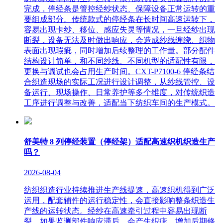
完成，停经条是管控经纱状态、保障设备正常运转的重
要组成部分。传统款式的停经条在长时间高速运转下，
容易出现卡纱、移位、感应失灵等情况，一旦经纱出现
断裂，设备无法及时做出响应，会造成纱线缠绕、织物
表面出现瑕疵，同时增加后续整理的工作量。部分配件
结构设计简单，和不同纱线、不同机型的适配性有限，
更换与调试也会占用生产时间。CXT-P7100-6 停经条结
合织造现场的实际工况进行设计调整，从纱线管控、设
备运行、现场操作、日常养护等多个维度，对传统织造
工序进行调整与改善，适配当下纺织车间的生产模式。
舒美特 8 列停经装置（停经架）适配高速织机织造生产
吗？
2026-08-04
纺织织造行业持续推进生产线提速，高速织机得到广泛
运用，配套辅件的运行稳定性，会直接影响整条织造生
产线的运转状态。经纱在高速牵引过程中容易出现断
裂，如果监测部件响应滞后，会产生织疵，增加后期修