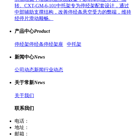
转。CXT-GM-6-101中托架专为停经架配套设计，通过
中部辅助支撑结构，改善停经条悬空受力的弊端，维持
经停片滑动顺畅。
产品中心
Product
停经架
停经条
停经架座
中托架
新闻中心
News
公司动态新闻
行业动态
关于常新
News
关于我们
联系我们
电话：
400-8066-331
地址：
江苏省常熟市董浜镇华烨大道39号
邮箱：
sale12@cscx88.com