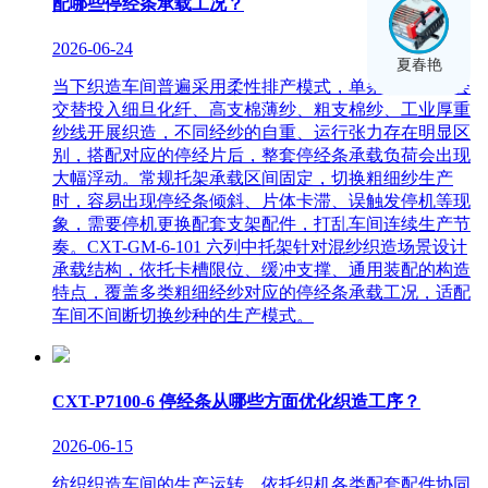
配哪些停经条承载工况？
2026-06-24
夏春艳
当下织造车间普遍采用柔性排产模式，单条织机产线会
交替投入细旦化纤、高支棉薄纱、粗支棉纱、工业厚重
纱线开展织造，不同经纱的自重、运行张力存在明显区
别，搭配对应的停经片后，整套停经条承载负荷会出现
大幅浮动。常规托架承载区间固定，切换粗细纱生产
时，容易出现停经条倾斜、片体卡滞、误触发停机等现
象，需要停机更换配套支架配件，打乱车间连续生产节
奏。CXT-GM-6-101 六列中托架针对混纱织造场景设计
承载结构，依托卡槽限位、缓冲支撑、通用装配的构造
特点，覆盖多类粗细经纱对应的停经条承载工况，适配
车间不间断切换纱种的生产模式。
CXT-P7100-6 停经条从哪些方面优化织造工序？
2026-06-15
纺织织造车间的生产运转，依托织机各类配套配件协同