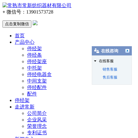
+
微信号：
13901573728
点击复制微信
首页
产品中心
停经架
在线咨询
停经条
停经架座
在线客服
中托架
销售客服
停经电器盒
售后客服
中间支架
停经配件
配件
停经架
走进常新
公司简介
企业风采
荣誉理念
专利证书