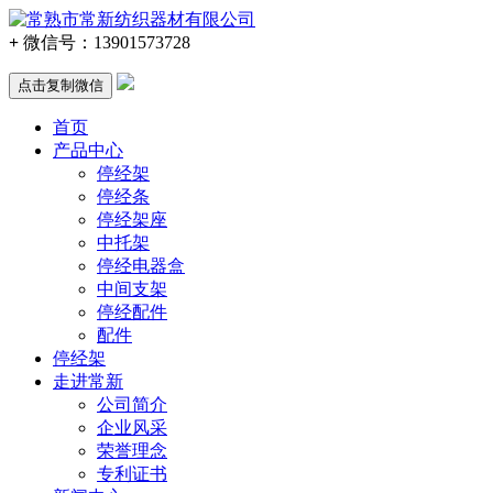
+
微信号：
13901573728
点击复制微信
首页
产品中心
停经架
停经条
停经架座
中托架
停经电器盒
中间支架
停经配件
配件
停经架
走进常新
公司简介
企业风采
荣誉理念
专利证书