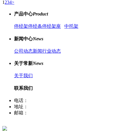
1
2
3
4
>
产品中心
Product
停经架
停经条
停经架座
中托架
新闻中心
News
公司动态新闻
行业动态
关于常新
News
关于我们
联系我们
电话：
400-8066-331
地址：
江苏省常熟市董浜镇华烨大道39号
邮箱：
sale12@cscx88.com