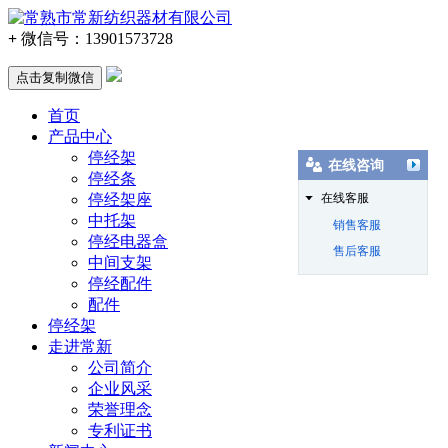
+
微信号：
13901573728
点击复制微信
首页
产品中心
停经架
在线咨询
停经条
停经架座
在线客服
中托架
销售客服
停经电器盒
售后客服
中间支架
停经配件
配件
停经架
走进常新
公司简介
企业风采
荣誉理念
专利证书