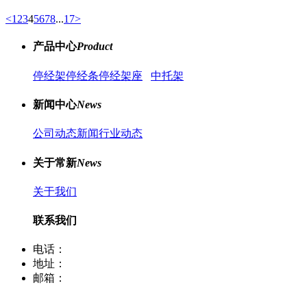
<
1
2
3
4
5
6
7
8
...
17
>
产品中心
Product
停经架
停经条
停经架座
中托架
新闻中心
News
公司动态新闻
行业动态
关于常新
News
关于我们
联系我们
电话：
400-8066-331
地址：
江苏省常熟市董浜镇华烨大道39号
邮箱：
sale12@cscx88.com