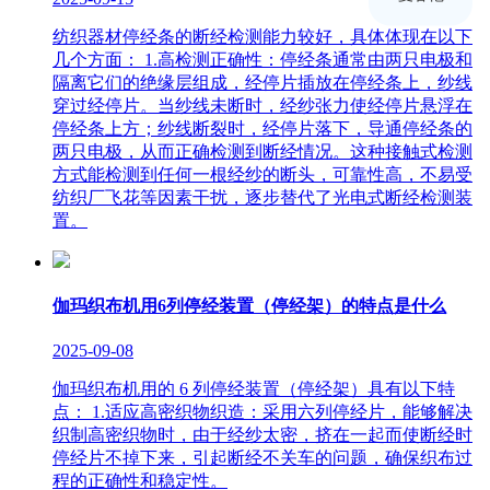
纺织器材停经条的断经检测能力较好，具体体现在以下
几个方面： 1.高检测正确性：停经条通常由两只电极和
隔离它们的绝缘层组成，经停片插放在停经条上，纱线
穿过经停片。当纱线未断时，经纱张力使经停片悬浮在
停经条上方；纱线断裂时，经停片落下，导通停经条的
两只电极，从而正确检测到断经情况。这种接触式检测
方式能检测到任何一根经纱的断头，可靠性高，不易受
纺织厂飞花等因素干扰，逐步替代了光电式断经检测装
置。
伽玛织布机用6列停经装置（停经架）的特点是什么
2025-09-08
伽玛织布机用的 6 列停经装置（停经架）具有以下特
点： 1.适应高密织物织造：采用六列停经片，能够解决
织制高密织物时，由于经纱太密，挤在一起而使断经时
停经片不掉下来，引起断经不关车的问题，确保织布过
程的正确性和稳定性。