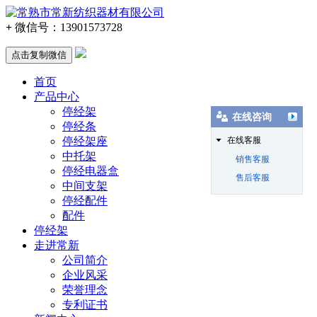
+
微信号：
13901573728
点击复制微信
首页
产品中心
停经架
在线咨询
停经条
停经架座
在线客服
中托架
销售客服
停经电器盒
售后客服
中间支架
停经配件
配件
停经架
走进常新
公司简介
企业风采
荣誉理念
专利证书