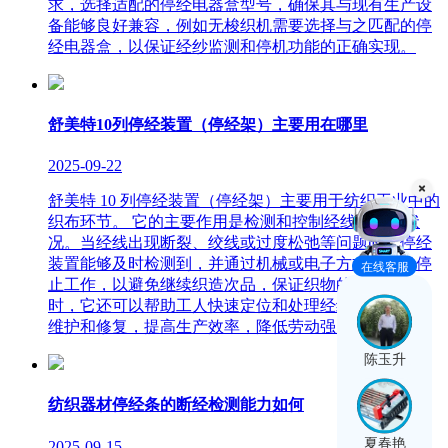
求，选择适配的停经电器盒型号，确保其与现有生产设
备能够良好兼容，例如无梭织机需要选择与之匹配的停
经电器盒，以保证经纱监测和停机功能的正确实现。
舒美特10列停经装置（停经架）主要用在哪里
2025-09-22
舒美特 10 列停经装置（停经架）主要用于纺织工业中的
织布环节。 它的主要作用是检测和控制经线的运行状
况。当经线出现断裂、绞线或过度松弛等问题时，停经
装置能够及时检测到，并通过机械或电子方式使织机停
在线客服
止工作，以避免继续织造次品，保证织物的质量。同
时，它还可以帮助工人快速定位和处理经线问题，方便
维护和修复，提高生产效率，降低劳动强度。
陈玉升
纺织器材停经条的断经检测能力如何
夏春艳
2025-09-15