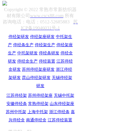
Copyright © 2022 常熟市常新纺织器
材有限公司
www.cscx88.com
所有
咨询电话：电话：0512-52685883
苏
ICP备19046031号-1
停经架研发
停经架座研发
中托架生
产
停经条生产
停经架生产
停经架座
生产
中托架研发
停经条研发
停经盒
研发
停经盒生产
停经装置
江苏停经
盒研发
苏州停经架座研发
浙江停经
架研发
昆山停经架研发
无锡停经架
研发
江苏停经架
苏州停经架座
无锡中托架
安徽停经条
常熟停经架
山东停经架座
苏州中托架
上海中托架
浙江停经条
嘉
兴停经盒
南通停经盒
江苏停经装置