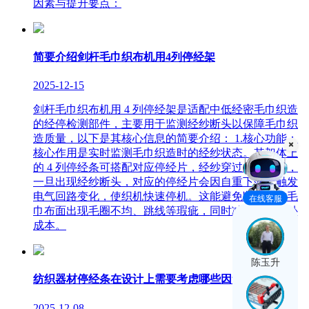
因素与提升要点：
简要介绍剑杆毛巾织布机用4列停经架
2025-12-15
剑杆毛巾织布机用 4 列停经架是适配中低经密毛巾织造
的经停检测部件，主要用于监测经纱断头以保障毛巾织
造质量，以下是其核心信息的简要介绍： 1.核心功能：
核心作用是实时监测毛巾织造时的经纱状态。其架体上
的 4 列停经条可搭配对应停经片，经纱穿过停经片后，
一旦出现经纱断头，对应的停经片会因自重下落，触发
电气回路变化，使织机快速停机。这能避免断经导致毛
在线客服
巾布面出现毛圈不均、跳线等瑕疵，同时减少后续修补
成本。
陈玉升
纺织器材停经条在设计上需要考虑哪些因素
2025-12-08