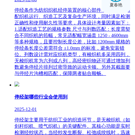
夏春艳
停经条作为纺织织机经停装置的核心部件，其设计需适
配织机运行、织造工艺及复杂生产环境，同时满足检测
正确性和使用耐久性等要求，具体设计考量因素如下：
1.适配织造工艺的规格参数 尺寸与列数匹配：长度需契
合不同织机的筘幅，常见适配幅宽涵盖 1250 - 4600mm
等多种规格，且要控制长度公差，比如 1200mm 规格的
停经条长度公差需符合 ±1.0mm 的标准，避免安装错
位。列数设计需对应织机类型，有梭织机多采用四列，
无梭织机常为六列或八列，高经密织物还可通过增加列
数避免停经片排列过密导致的运动卡顿。另外其截面要
与停经片沟槽相匹配，保障两者贴合顺畅。
停经架哪些行业会使用到
2025-12-01
停经架主要用于纺织工业的织造环节，是无梭织机（如
剑杆织机、喷气织机）的关键配件。其核心功能是实时
检测经纱状态，当经纱发生断裂、松弛或绞线时，迅速