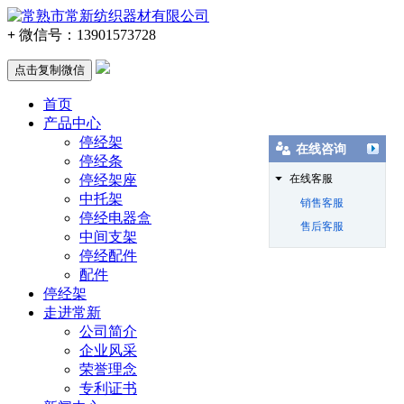
+
微信号：
13901573728
点击复制微信
首页
产品中心
停经架
在线咨询
停经条
停经架座
在线客服
中托架
销售客服
停经电器盒
售后客服
中间支架
停经配件
配件
停经架
走进常新
公司简介
企业风采
荣誉理念
专利证书