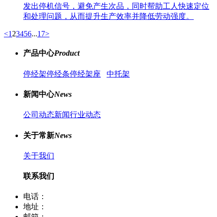
发出停机信号，避免产生次品，同时帮助工人快速定位
和处理问题，从而提升生产效率并降低劳动强度。
<
1
2
3
4
5
6
...
17
>
产品中心
Product
停经架
停经条
停经架座
中托架
新闻中心
News
公司动态新闻
行业动态
关于常新
News
关于我们
联系我们
电话：
400-8066-331
地址：
江苏省常熟市董浜镇华烨大道39号
邮箱：