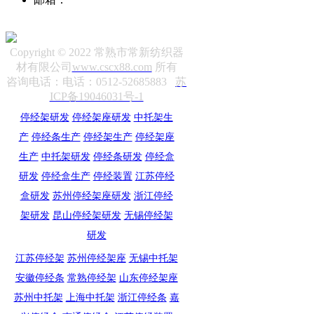
sale12@cscx88.com
Copyright © 2022 常熟市常新纺织器
材有限公司
www.cscx88.com
所有
咨询电话：电话：0512-52685883
苏
ICP备19046031号-1
停经架研发
停经架座研发
中托架生
产
停经条生产
停经架生产
停经架座
生产
中托架研发
停经条研发
停经盒
研发
停经盒生产
停经装置
江苏停经
盒研发
苏州停经架座研发
浙江停经
架研发
昆山停经架研发
无锡停经架
研发
江苏停经架
苏州停经架座
无锡中托架
安徽停经条
常熟停经架
山东停经架座
苏州中托架
上海中托架
浙江停经条
嘉