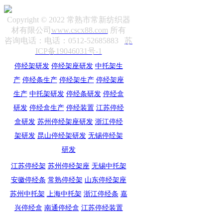
Copyright © 2022 常熟市常新纺织器
材有限公司
www.cscx88.com
所有
咨询电话：电话：0512-52685883
苏
ICP备19046031号-1
停经架研发
停经架座研发
中托架生
产
停经条生产
停经架生产
停经架座
生产
中托架研发
停经条研发
停经盒
研发
停经盒生产
停经装置
江苏停经
盒研发
苏州停经架座研发
浙江停经
架研发
昆山停经架研发
无锡停经架
研发
江苏停经架
苏州停经架座
无锡中托架
安徽停经条
常熟停经架
山东停经架座
苏州中托架
上海中托架
浙江停经条
嘉
兴停经盒
南通停经盒
江苏停经装置