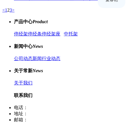
<
1
2
3
>
产品中心
Product
停经架
停经条
停经架座
中托架
新闻中心
News
公司动态新闻
行业动态
关于常新
News
关于我们
联系我们
电话：
400-8066-331
地址：
江苏省常熟市董浜镇华烨大道39号
邮箱：
sale12@cscx88.com