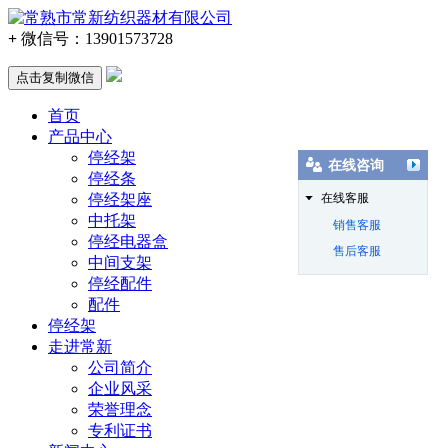
+
微信号：
13901573728
点击复制微信
首页
产品中心
停经架
在线咨询
停经条
停经架座
在线客服
中托架
销售客服
停经电器盒
售后客服
中间支架
停经配件
配件
停经架
走进常新
公司简介
企业风采
荣誉理念
专利证书