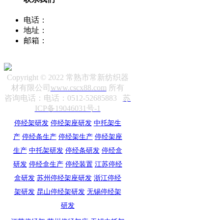
电话：
400-8066-331
地址：
江苏省常熟市董浜镇华烨大道39号
邮箱：
sale12@cscx88.com
Copyright © 2022 常熟市常新纺织器
材有限公司
www.cscx88.com
所有
咨询电话：电话：0512-52685883
苏
ICP备19046031号-1
停经架研发
停经架座研发
中托架生
产
停经条生产
停经架生产
停经架座
生产
中托架研发
停经条研发
停经盒
研发
停经盒生产
停经装置
江苏停经
盒研发
苏州停经架座研发
浙江停经
架研发
昆山停经架研发
无锡停经架
研发