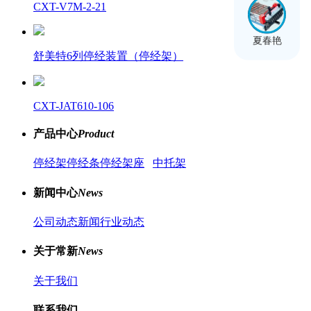
CXT-V7M-2-21
夏春艳
舒美特6列停经装置（停经架）
CXT-JAT610-106
产品中心
Product
停经架
停经条
停经架座
中托架
新闻中心
News
公司动态新闻
行业动态
关于常新
News
关于我们
联系我们