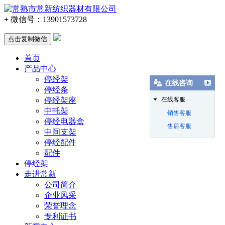
+
微信号：
13901573728
点击复制微信
首页
产品中心
停经架
在线咨询
停经条
停经架座
在线客服
中托架
销售客服
停经电器盒
售后客服
中间支架
停经配件
配件
停经架
走进常新
公司简介
企业风采
荣誉理念
专利证书