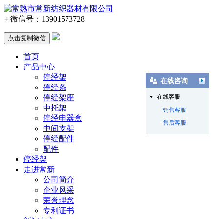
+
微信号：
13901573728
点击复制微信
首页
产品中心
停经架
在线咨询
停经条
停经架座
在线客服
中托架
销售客服
停经电器盒
售后客服
中间支架
停经配件
配件
停经架
走进常新
公司简介
企业风采
荣誉理念
专利证书