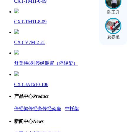
CXT-TM11-6-09
陈玉升
CXT-TM11-8-09
夏春艳
CXT-V7M-2-21
舒美特6列停经装置（停经架）
CXT-JAT610-106
产品中心
Product
停经架
停经条
停经架座
中托架
新闻中心
News