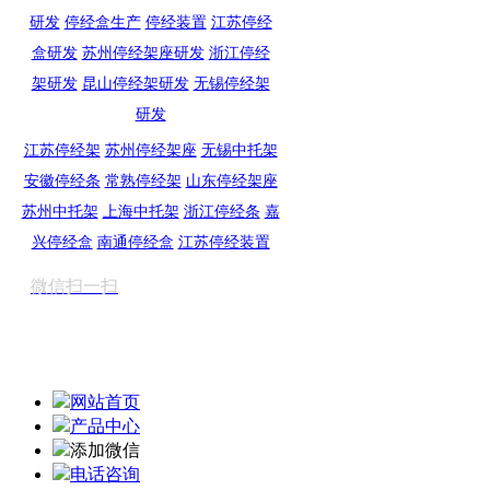
研发
停经盒生产
停经装置
江苏停经
盒研发
苏州停经架座研发
浙江停经
架研发
昆山停经架研发
无锡停经架
研发
江苏停经架
苏州停经架座
无锡中托架
安徽停经条
常熟停经架
山东停经架座
苏州中托架
上海中托架
浙江停经条
嘉
兴停经盒
南通停经盒
江苏停经装置
微信扫一扫
网站首页
产品中心
添加微信
电话咨询