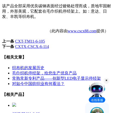
该产品全部采用优良碳钢表面经过镀铬处理而成，质地牢固耐
用，外形美观，它配套在毛巾织机停经架上。如：意达、日
发、丰凯等织布机。
（此内容由
www.cscx88.com
提供）
上一条
CXT-TM11-6-105
下一条
CXTX-CSCX-6-114
【相关文章】
织布机的发展历史
毛巾织机停经架，给您生产优良产品
常熟常新专利产品——创新型LED电子显示停经架
对如今中国纺织业有何看法？
【相关产品】
在线客服