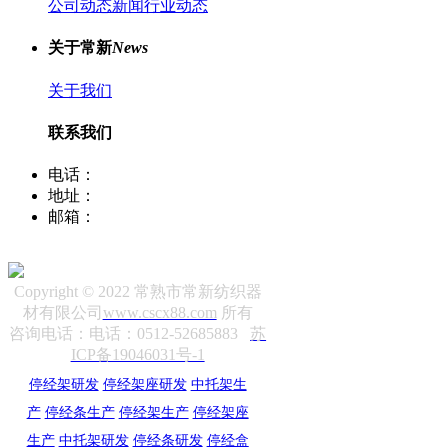
公司动态新闻
行业动态
关于常新
News
关于我们
联系我们
电话：
400-8066-331
地址：
江苏省常熟市董浜镇华烨大道39号
邮箱：
sale12@cscx88.com
Copyright © 2022 常熟市常新纺织器
材有限公司
www.cscx88.com
所有
咨询电话：电话：0512-52685883
苏
ICP备19046031号-1
停经架研发
停经架座研发
中托架生
产
停经条生产
停经架生产
停经架座
生产
中托架研发
停经条研发
停经盒