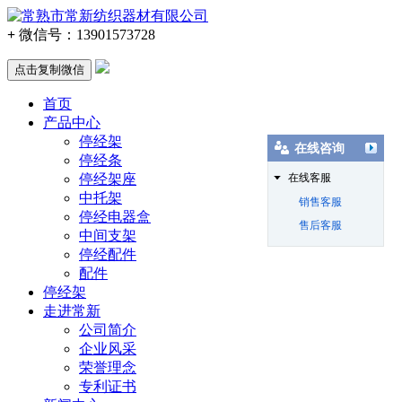
+
微信号：
13901573728
点击复制微信
首页
产品中心
停经架
在线咨询
停经条
停经架座
在线客服
中托架
销售客服
停经电器盒
售后客服
中间支架
停经配件
配件
停经架
走进常新
公司简介
企业风采
荣誉理念
专利证书