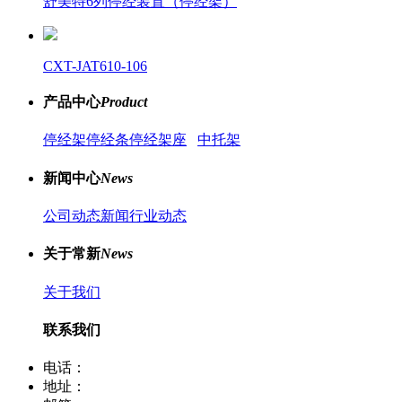
舒美特6列停经装置（停经架）
CXT-JAT610-106
产品中心
Product
停经架
停经条
停经架座
中托架
新闻中心
News
公司动态新闻
行业动态
关于常新
News
关于我们
联系我们
电话：
400-8066-331
地址：
江苏省常熟市董浜镇华烨大道39号