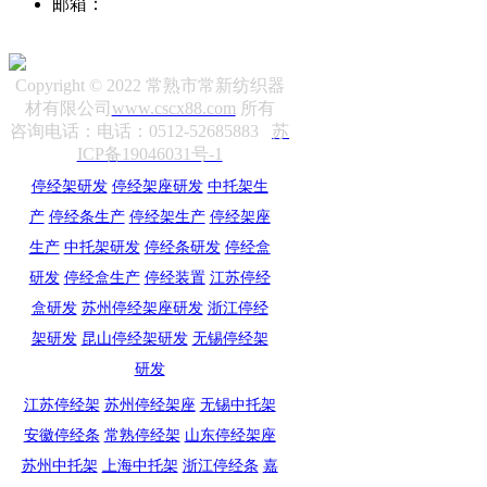
邮箱：
sale12@cscx88.com
Copyright © 2022 常熟市常新纺织器
材有限公司
www.cscx88.com
所有
咨询电话：电话：0512-52685883
苏
ICP备19046031号-1
停经架研发
停经架座研发
中托架生
产
停经条生产
停经架生产
停经架座
生产
中托架研发
停经条研发
停经盒
研发
停经盒生产
停经装置
江苏停经
盒研发
苏州停经架座研发
浙江停经
架研发
昆山停经架研发
无锡停经架
研发
江苏停经架
苏州停经架座
无锡中托架
安徽停经条
常熟停经架
山东停经架座
苏州中托架
上海中托架
浙江停经条
嘉