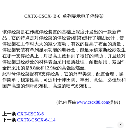
CXTX-CSCX- B-6 单列显示电子停经架
该停经架是在传统停经装置的基础上深度开发出的一款新产
品，它的特点是对停经架的停经管(横梁)进行了加固设计，使
停经架在工作时大大的减少震动，有效的提高了布面的质量，
停经架安装有单列显示功能的电器盒，能显示确定断经纱发生
在哪一支停经条上，对提高工效起到了很好的帮助，并且还对
停经架过经纱处的材料表面采用硬质处理，耐磨耐用，紧固件
全部采用的是8.8级和12.9级的高强度螺丝。
此型号停经架配有6支停经条，它的外型美观，配置合理，操
作简单，稳定性高，可适用于津田驹、丰田、意达、必佳乐和
国产高速的剑杆织布机、高速的喷气织布机。
（此内容由
www.cscx88.com
提供）
上一条
CXT-CSCX-6
下一条
CXTX-CSCX-6-114