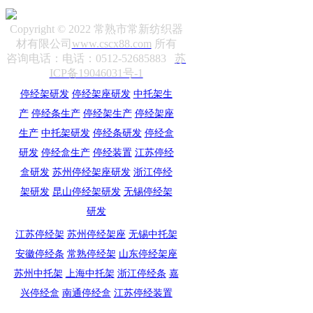
Copyright © 2022 常熟市常新纺织器
材有限公司
www.cscx88.com
所有
咨询电话：电话：0512-52685883
苏
ICP备19046031号-1
停经架研发
停经架座研发
中托架生
产
停经条生产
停经架生产
停经架座
生产
中托架研发
停经条研发
停经盒
研发
停经盒生产
停经装置
江苏停经
盒研发
苏州停经架座研发
浙江停经
架研发
昆山停经架研发
无锡停经架
研发
江苏停经架
苏州停经架座
无锡中托架
安徽停经条
常熟停经架
山东停经架座
苏州中托架
上海中托架
浙江停经条
嘉
兴停经盒
南通停经盒
江苏停经装置