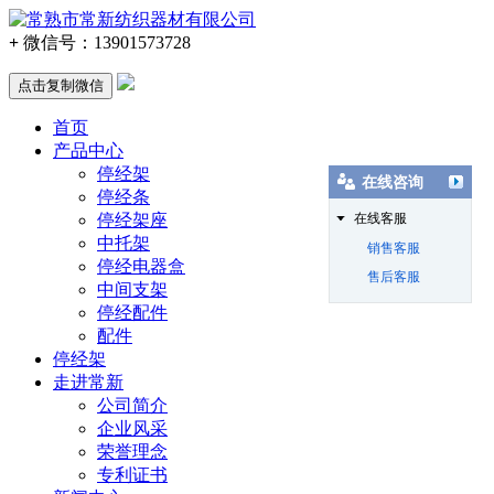
+
微信号：
13901573728
点击复制微信
首页
产品中心
停经架
在线咨询
停经条
停经架座
在线客服
中托架
销售客服
停经电器盒
售后客服
中间支架
停经配件
配件
停经架
走进常新
公司简介
企业风采
荣誉理念
专利证书