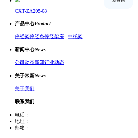
CXT-ZA205-08
产品中心
Product
停经架
停经条
停经架座
中托架
新闻中心
News
公司动态新闻
行业动态
关于常新
News
关于我们
联系我们
电话：
400-8066-331
地址：
江苏省常熟市董浜镇华烨大道39号
邮箱：
sale12@cscx88.com