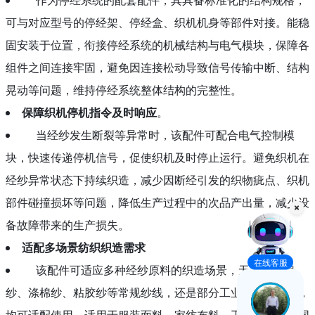
可与对应型号的停经架、停经盒、织机机身等部件对接。能稳
固安装于位置，衔接停经系统的机械结构与电气模块，保障各
组件之间连接牢固，避免因连接松动导致信号传输中断、结构
晃动等问题，维持停经系统整体结构的完整性。
保障织机停机指令及时响应
。
当经纱发生断裂等异常时，该配件可配合电气控制模
块，快速传递停机信号，促使织机及时停止运行。避免织机在
经纱异常状态下持续织造，减少因断经引发的织物疵点、织机
部件碰撞损坏等问题，降低生产过程中的次品产出量，减少设
备故障带来的生产损失。
适配多场景纺织织造需求
在线客服
该配件可适应多种经纱原料的织造场景，无论是纯棉
纱、涤棉纱、粘胶纱等常规纱线，还是部分工业用特种纱线，
均可适配使用。适用于服装面料、家纺布料、工业用布等不同