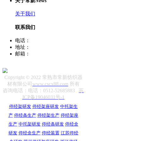
关于常新
News
关于我们
联系我们
电话：
400-8066-331
地址：
江苏省常熟市董浜镇华烨大道39号
邮箱：
sale12@cscx88.com
Copyright © 2022 常熟市常新纺织器
材有限公司
www.cscx88.com
所有
咨询电话：电话：0512-52685883
苏
ICP备19046031号-1
停经架研发
停经架座研发
中托架生
产
停经条生产
停经架生产
停经架座
生产
中托架研发
停经条研发
停经盒
研发
停经盒生产
停经装置
江苏停经