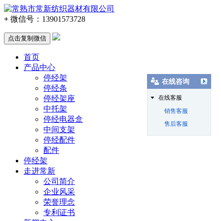
+
微信号：
13901573728
点击复制微信
首页
产品中心
停经架
在线咨询
停经条
停经架座
在线客服
中托架
销售客服
停经电器盒
售后客服
中间支架
停经配件
配件
停经架
走进常新
公司简介
企业风采
荣誉理念
专利证书