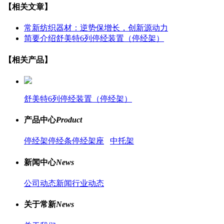
【相关文章】
常新纺织器材：逆势保增长，创新源动力
简要介绍舒美特6列停经装置（停经架）
【相关产品】
舒美特6列停经装置（停经架）
产品中心
Product
停经架
停经条
停经架座
中托架
新闻中心
News
公司动态新闻
行业动态
关于常新
News