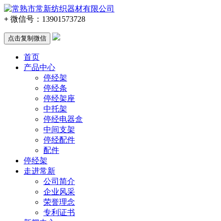
+
微信号：
13901573728
点击复制微信
首页
产品中心
停经架
停经条
停经架座
中托架
停经电器盒
中间支架
停经配件
配件
停经架
走进常新
公司简介
企业风采
荣誉理念
专利证书