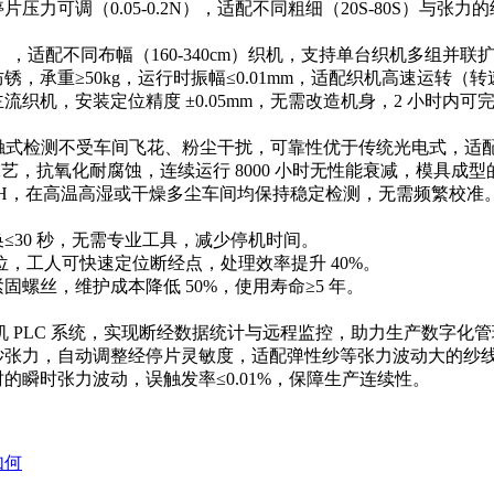
调（0.05-0.2N），适配不同粗细（20S-80S）与张
m），适配不同布幅（160-340cm）织机，支持单台织机多组并
50kg，运行时振幅≤0.01mm，适配织机高速运转（转速 80
机，安装定位精度 ±0.05mm，无需改造机身，2 小时内可
触式检测不受车间飞花、粉尘干扰，可靠性优于传统光电式，适
艺，抗氧化耐腐蚀，连续运行 8000 小时无性能衰减，模具成
90% RH，在高温高湿或干燥多尘车间均保持稳定检测，无需频繁校准
30 秒，无需专业工具，减少停机时间。
位，工人可快速定位断经点，处理效率提升 40%。
丝，维护成本降低 50%，使用寿命≥5 年。
织机 PLC 系统，实现断经数据统计与远程监控，助力生产数字化
张力，自动调整经停片灵敏度，适配弹性纱等张力波动大的纱
时张力波动，误触发率≤0.01%，保障生产连续性。
如何