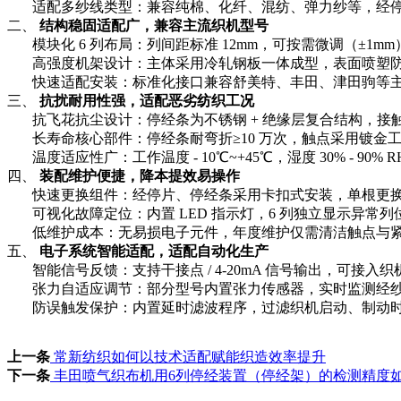
适配多纱线类型：兼容纯棉、化纤、混纺、弹力纱等，经停片压力可
二、
结构稳固适配广，兼容主流织机型号
模块化 6 列布局：列间距标准 12mm，可按需微调（±1m
高强度机架设计：主体采用冷轧钢板一体成型，表面喷塑防锈，承重≥
快速适配安装：标准化接口兼容舒美特、丰田、津田驹等主流织
三、
抗扰耐用性强，适配恶劣纺织工况
抗飞花抗尘设计：停经条为不锈钢 + 绝缘层复合结构，接
长寿命核心部件：停经条耐弯折≥10 万次，触点采用镀金工
温度适应性广：工作温度 - 10℃~+45℃，湿度 30% - 
四、
装配维护便捷，降本提效易操作
快速更换组件：经停片、停经条采用卡扣式安装，单根更换≤
可视化故障定位：内置 LED 指示灯，6 列独立显示异常列
低维护成本：无易损电子元件，年度维护仅需清洁触点与紧固螺
五、
电子系统智能适配，适配自动化生产
智能信号反馈：支持干接点 / 4-20mA 信号输出，可接入
张力自适应调节：部分型号内置张力传感器，实时监测经纱
防误触发保护：内置延时滤波程序，过滤织机启动、制动时的瞬
上一条
常新纺织如何以技术适配赋能织造效率提升
下一条
丰田喷气织布机用6列停经装置（停经架）的检测精度