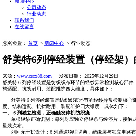
新闻中心
公司动态
行业动态
联系我们
在线留言
您的位置：
首页
->
新闻中心
->
行业动态
舒美特6列停经装置（停经架）
来源：
www.cscx88.com
发布日期： 2025年12月29日
舒美特 6 列停经装置是纺织织布环节的经纱异常检测核心部
构适配、抗扰耐用、装配维护四大维度，具体如下：
舒美特 6 列停经装置是纺织织布环节的经纱异常检测核心部
度、结构适配、抗扰耐用、装配维护四大维度，具体如下：
一、
6 列独立检测，
正确
触发停机防织疵
单根经纱正确识别：每列对应独立停经条与经停片，接触式
量残次布。
列间无干扰设计：6 列通道物理隔离，绝缘层与独立电路布