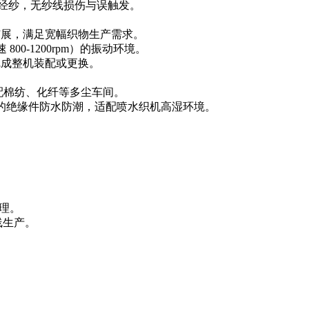
力的经纱，无纱线损伤与误触发。
联扩展，满足宽幅织物生产需求。
0-1200rpm）的振动环境。
完成整机装配或更换。
配棉纺、化纤等多尘车间。
型的绝缘件防水防潮，适配喷水织机高湿环境。
。
管理。
线生产。