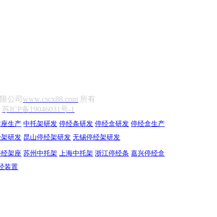
材有限公司
www.cscx88.com
所有
3
苏ICP备19046031号-1
架座生产
中托架研发
停经条研发
停经盒研发
停经盒生产
经架研发
昆山停经架研发
无锡停经架研发
停经架座
苏州中托架
上海中托架
浙江停经条
嘉兴停经盒
经装置