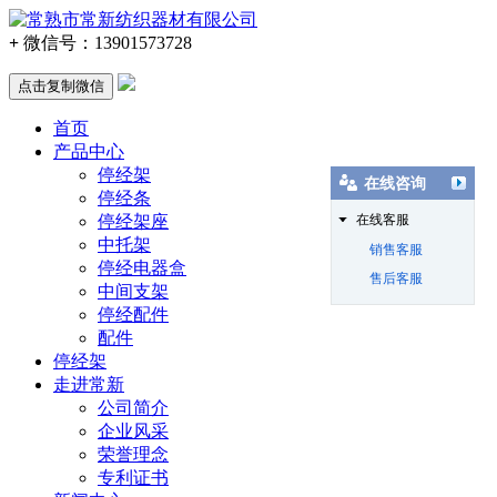
+
微信号：
13901573728
点击复制微信
首页
产品中心
停经架
在线咨询
停经条
停经架座
在线客服
中托架
销售客服
停经电器盒
售后客服
中间支架
停经配件
配件
停经架
走进常新
公司简介
企业风采
荣誉理念
专利证书