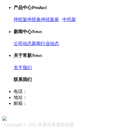
产品中心
Product
停经架
停经条
停经架座
中托架
新闻中心
News
公司动态新闻
行业动态
关于常新
News
关于我们
联系我们
电话：
400-8066-331
地址：
江苏省常熟市董浜镇华烨大道39号
邮箱：
sale12@cscx88.com
Copyright © 2022 常熟市常新纺织器