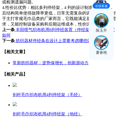
或检测遗漏问题。
在线客服
4.性价比优势：相比多列停经架，4 列的设计制造成本更低，
且结构简单使得故障率更低，日常无需复杂的调试和维护。对
于主打常规毛巾品类的厂家而言，它既能满足基础经停检测需
求，又能控制设备采购和后期运维成本，性价比突出。
上一条
丰田喷气织布机用6列停经装置（停经架）的检测精度
陈玉升
如何
下一条
纺织器材停经条在设计上需要考虑哪些因素
【相关文章】
夏春艳
常新纺织器材：逆势保增长，创新源动力
【相关产品】
剑杆毛巾织布机用4列停经架（毛经）
剑杆毛巾织布机用4列停经架（地经）