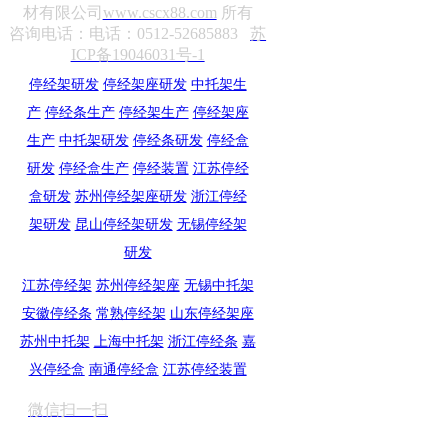
材有限公司
www.cscx88.com
所有
咨询电话：电话：0512-52685883
苏
ICP备19046031号-1
停经架研发
停经架座研发
中托架生
产
停经条生产
停经架生产
停经架座
生产
中托架研发
停经条研发
停经盒
研发
停经盒生产
停经装置
江苏停经
盒研发
苏州停经架座研发
浙江停经
架研发
昆山停经架研发
无锡停经架
研发
江苏停经架
苏州停经架座
无锡中托架
安徽停经条
常熟停经架
山东停经架座
苏州中托架
上海中托架
浙江停经条
嘉
兴停经盒
南通停经盒
江苏停经装置
微信扫一扫