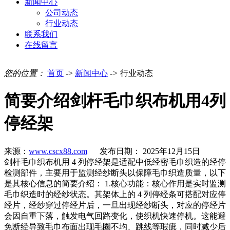
新闻中心
公司动态
行业动态
联系我们
在线留言
您的位置：
首页
->
新闻中心
->
行业动态
简要介绍剑杆毛巾织布机用4列
停经架
来源：
www.cscx88.com
发布日期： 2025年12月15日
剑杆毛巾织布机用 4 列停经架是适配中低经密毛巾织造的经停
检测部件，主要用于监测经纱断头以保障毛巾织造质量，以下
是其核心信息的简要介绍： 1.核心功能：核心作用是实时监测
毛巾织造时的经纱状态。其架体上的 4 列停经条可搭配对应停
经片，经纱穿过停经片后，一旦出现经纱断头，对应的停经片
会因自重下落，触发电气回路变化，使织机快速停机。这能避
免断经导致毛巾布面出现毛圈不均、跳线等瑕疵，同时减少后