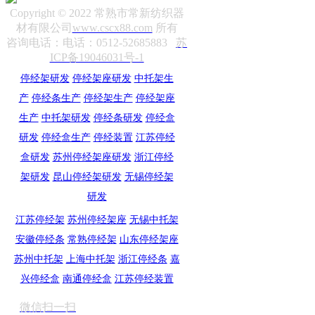
Copyright © 2022 常熟市常新纺织器
材有限公司
www.cscx88.com
所有
咨询电话：电话：0512-52685883
苏
ICP备19046031号-1
停经架研发
停经架座研发
中托架生
产
停经条生产
停经架生产
停经架座
生产
中托架研发
停经条研发
停经盒
研发
停经盒生产
停经装置
江苏停经
盒研发
苏州停经架座研发
浙江停经
架研发
昆山停经架研发
无锡停经架
研发
江苏停经架
苏州停经架座
无锡中托架
安徽停经条
常熟停经架
山东停经架座
苏州中托架
上海中托架
浙江停经条
嘉
兴停经盒
南通停经盒
江苏停经装置
微信扫一扫