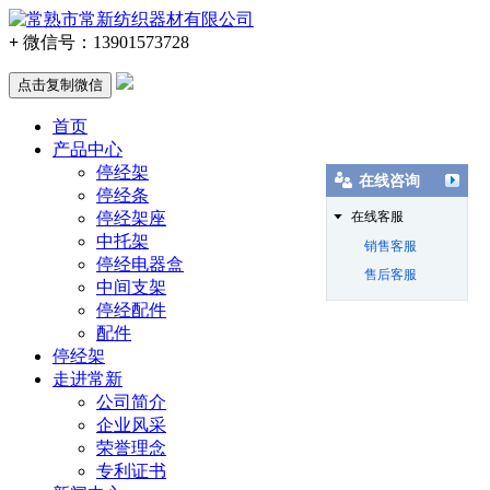
+
微信号：
13901573728
点击复制微信
首页
产品中心
停经架
在线咨询
停经条
停经架座
在线客服
中托架
销售客服
停经电器盒
售后客服
中间支架
停经配件
配件
停经架
走进常新
公司简介
企业风采
荣誉理念
专利证书