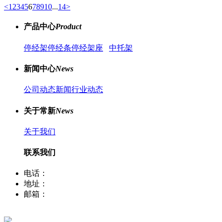
<
1
2
3
4
5
6
7
8
9
10
...
14
>
产品中心
Product
停经架
停经条
停经架座
中托架
新闻中心
News
公司动态新闻
行业动态
关于常新
News
关于我们
联系我们
电话：
400-8066-331
地址：
江苏省常熟市董浜镇华烨大道39号
邮箱：
sale12@cscx88.com