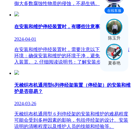
御大多数腐蚀性物质的侵蚀，不易生锈。
在线客服
在安装和维护停经装置时，有哪些注意事项？
陈玉升
2024-04-01
在安装和维护停经装置时，需要注意以下几点： 1. 清洁
环境：确保安装和维护的环境干净，避免灰尘和杂物进
入装置。 2. 仔细阅读说明书：了解安装步骤和要求。
夏春艳
无梭织布机通用型6列停经架装置（停经架）的安装和维
护是否容易？
2024-03-26
无梭织布机通用型 6 列停经架的安装和维护的难易程度
可能会受到多种因素的影响，包括停经架的设计、安装
说明的清晰程度以及维护人员的技能和经验等。